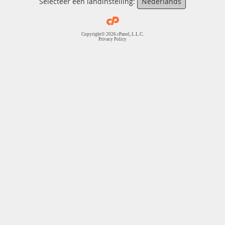
Selecteer een landinstelling:
Nederlands
Copyright© 2026 cPanel, L.L.C.
Privacy Policy